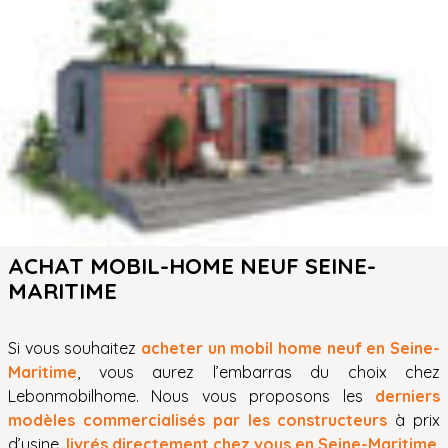
ACHAT MOBIL-HOME NEUF SEINE-
MARITIME
Si vous souhaitez
acheter un mobil home neuf en Seine-
Maritime
, vous aurez l’embarras du choix chez
Lebonmobilhome. Nous vous proposons les
derniers
modèles commercialisés par les constructeurs
à prix
d’usine,
livrés directement chez vous en Seine-Maritime
.