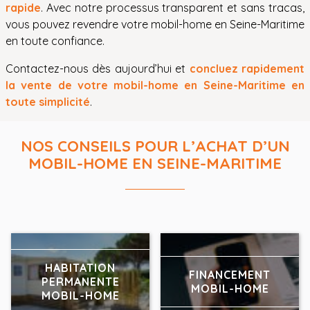
rapide
. Avec notre processus transparent et sans tracas,
vous pouvez revendre votre mobil-home en Seine-Maritime
en toute confiance.
Contactez-nous dès aujourd’hui et
concluez rapidement
la vente de votre mobil-home en Seine-Maritime en
toute simplicité
.
NOS CONSEILS POUR L’ACHAT D’UN
MOBIL-HOME EN SEINE-MARITIME
HABITATION
FINANCEMENT
PERMANENTE
MOBIL-HOME
MOBIL-HOME