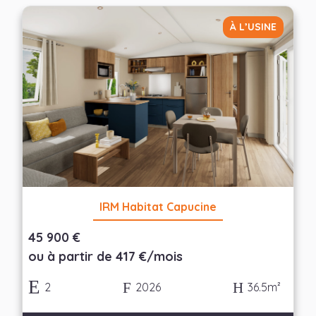
Largeur
À L’USINE
— Choisir —
Nombre de chambres
— Choisir —
Appliquer les filtres
IRM Habitat Capucine
45 900 €
ou à partir de 417 €/mois
2
2026
36.5m²