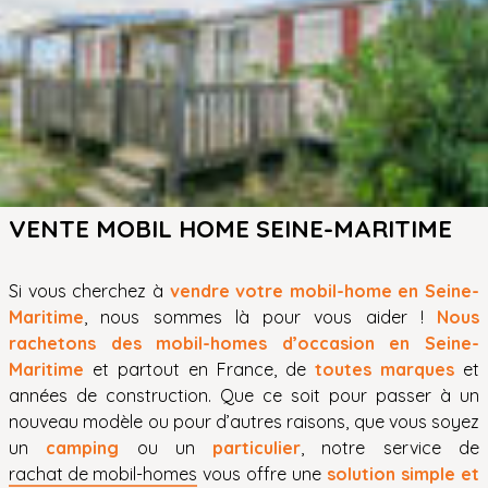
VENTE MOBIL HOME SEINE-MARITIME
Si vous cherchez à
vendre votre mobil-home en Seine-
Maritime
, nous sommes là pour vous aider !
Nous
rachetons des mobil-homes d’occasion en Seine-
Maritime
et partout en France, de
toutes marques
et
années de construction. Que ce soit pour passer à un
nouveau modèle ou pour d’autres raisons, que vous soyez
un
camping
ou un
particulier
, notre service de
rachat de mobil-homes
vous offre une
solution simple et