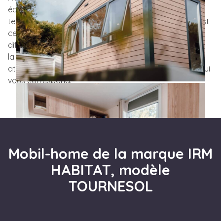
échange sur votre projet jusqu’à la pose sur votre
terrain, nous restons à vos côtés à chaque étape. C’est
cet
accompagnement complet
qui fait notre
différence. Côté choix, vous n’aurez que l’embarras de
la décision : une
cinquantaine de mobil-homes
vous
attendent
en stock
, de quoi trouver facilement celui qui
vous correspond.
Mobil-home de la marque IRM
HABITAT, modèle
TOURNESOL