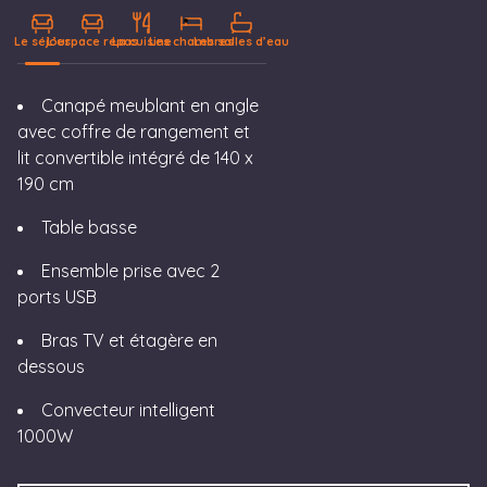
Le séjour
L’espace repas
La cuisine
Les chambres
Les salles d’eau
LE SÉJOUR
Canapé meublant en angle
avec coffre de rangement et
lit convertible intégré de 140 x
190 cm
Table basse
Ensemble prise avec 2
ports USB
Bras TV et étagère en
dessous
Convecteur intelligent
1000W