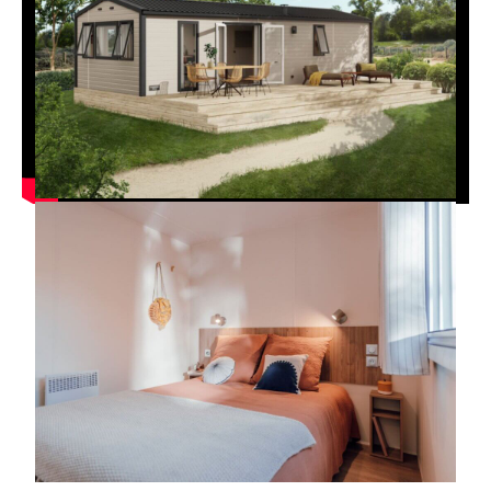
Marque :
IRM HABITAT
Modèle :
TOURNESOL
Année :
2026
Nb de chambre(s) :
2
Nb de salle d'eau :
1
Superficie :
40m²
Téléchargez la fiche PDF