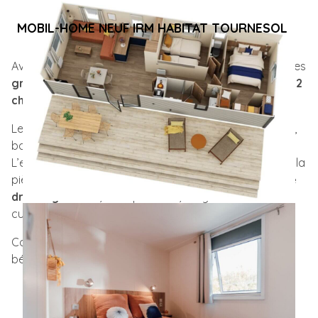
MOBIL-HOME NEUF IRM HABITAT TOURNESOL
Avec ses
40 m²
, le
IRM Habitat Tournesol
fait partie des
grands modèles résidentiels
de la gamme. Il compte
2
chambres
sur des dimensions de
10,70 m sur 4,15 m.
Le Tournesol se distingue par son
salon panoramique
,
baigné de lumière grâce à un effet «
bow window
« .
L’espace nuit reste
préservé et intimiste
, à l’écart de la
pièce de vie. La chambre parentale dispose d’un
large
dressing ouvert
, avec penderie, étagères et tiroirs. La
cuisine est équipée, et les WC sont indépendants.
Comme tous les modèles
IRM Habitat
, le Tournesol
bénéficie d’une
isolation renforcée 4 saisons
.