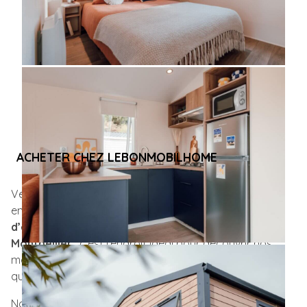
ACHETER CHEZ LEBONMOBILHOME
Vendeur de
mobil-homes neufs et d’occasion
, notre
entreprise exerce
depuis 2020
. Notre
parc
d’exposition
vous attend à
Alès
, à
60 km de
Montpellier
: c’est l’endroit idéal pour découvrir nos
modèles en conditions réelles et poser toutes vos
questions à notre équipe.
Nous ne nous arrêtons pas à la vente. Du premier