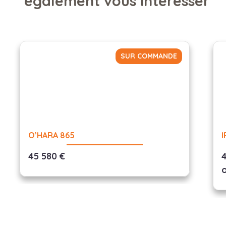
également vous intéresser
SUR COMMANDE
O’HARA 865
I
45 580 €