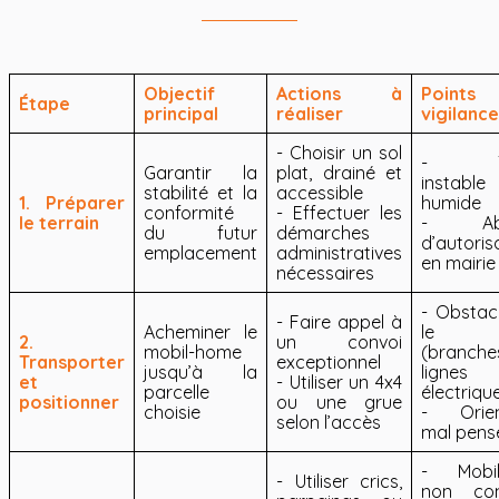
Objectif
Actions à
Point
Étape
principal
réaliser
vigilance
- Choisir un sol
- Ter
Garantir la
plat, drainé et
instab
stabilité et la
accessible
1. Préparer
humide
conformité
- Effectuer les
le terrain
- Abs
du futur
démarches
d’autoris
emplacement
administratives
en mairie
nécessaires
- Obstac
- Faire appel à
Acheminer le
le tr
2.
un convoi
mobil-home
(branche
Transporter
exceptionnel
jusqu’à la
lignes
et
- Utiliser un 4x4
parcelle
électriqu
positionner
ou une grue
choisie
- Orien
selon l’accès
mal pens
- Mobil
- Utiliser crics,
non con