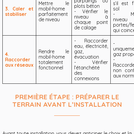
parpaings ou
Mettre le
s’il est 
plots béton
3. Caler et
mobil-home
sol
- Vérifier le
stabiliser
parfaitement
- Mau
niveau à
de niveau
nive
chaque point
portes/f
de calage
qui coinc
- Raccorder
- Uti
eau, électricité,
uniquem
Rendre le
gaz,
4.
gaz prop
mobil-home
évacuation
Raccorder
-
totalement
- Vérifier
aux réseaux
Raccord
fonctionnel
l’étanchéité
non con
des
aux norm
connexions
PREMIÈRE ÉTAPE : PRÉPARER LE
TERRAIN AVANT L’INSTALLATION
Avant toute installation, vous devez anticiper le choix et la