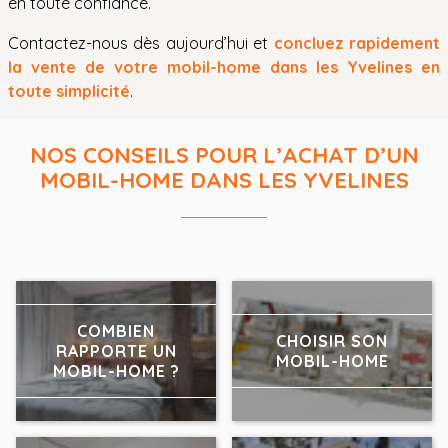
en toute confiance.
Contactez-nous dès aujourd’hui et
concluez rapidement
la vente de votre mobil-home dans les Yvelines en
toute simplicité
.
NOS CONSEILS POUR L’ACHAT D’UN
MOBIL-HOME DANS LES YVELINES
COMBIEN
CHOISIR SON
RAPPORTE UN
MOBIL-HOME
MOBIL-HOME ?