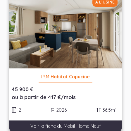
À L’USINE
— Choisir —
Nombre de chambres
— Choisir —
Appliquer les filtres
IRM Habitat Capucine
45 900 €
ou à partir de 417 €/mois
2
2026
36.5m²
Voir la fiche du Mobil-Home Neuf