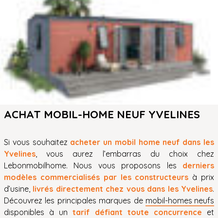
ACHAT MOBIL-HOME NEUF YVELINES
Si vous souhaitez
acheter un mobil home neuf dans les
Yvelines
, vous aurez l’embarras du choix chez
Lebonmobilhome. Nous vous proposons les
derniers
modèles commercialisés par les constructeurs
à prix
d’usine,
livrés directement chez vous dans les Yvelines
.
Découvrez les principales marques de
mobil-homes neufs
disponibles à un
tarif défiant toute concurrence
et