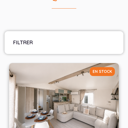
FILTRER
Marque
Sélectionner les fabricants
EN STOCK
Largeur
— Choisir —
Nombre de chambres
— Choisir —