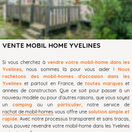
VENTE MOBIL HOME YVELINES
Si vous cherchez à
vendre votre mobil-home dans les
Yvelines
, nous sommes là pour vous aider !
Nous
rachetons des mobil-homes d’occasion dans les
Yvelines
et partout en France, de
toutes marques
et
années de construction. Que ce soit pour passer à un
nouveau modèle ou pour d’autres raisons, que vous soyez
un
camping
ou un
particulier
, notre service de
rachat de mobil-homes
vous offre une
solution simple et
rapide
. Avec notre processus transparent et sans tracas,
vous pouvez revendre votre mobil-home dans les Yvelines