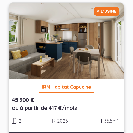
Largeur
À L’USINE
— Choisir —
Nombre de chambres
— Choisir —
Appliquer les filtres
IRM Habitat Capucine
45 900 €
ou à partir de 417 €/mois
2
2026
36.5m²