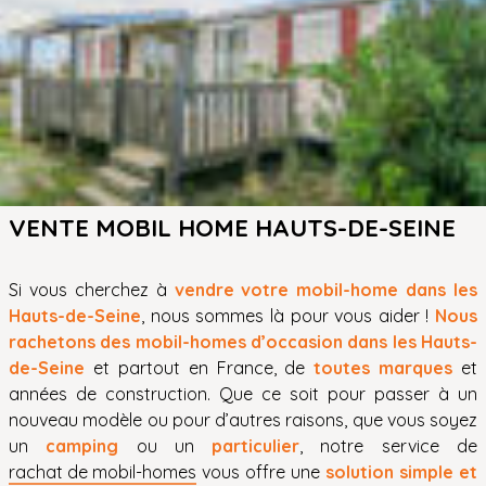
VENTE MOBIL HOME HAUTS-DE-SEINE
Si vous cherchez à
vendre votre mobil-home dans les
Hauts-de-Seine
, nous sommes là pour vous aider !
Nous
rachetons des mobil-homes d’occasion dans les Hauts-
de-Seine
et partout en France, de
toutes marques
et
années de construction. Que ce soit pour passer à un
nouveau modèle ou pour d’autres raisons, que vous soyez
un
camping
ou un
particulier
, notre service de
rachat de mobil-homes
vous offre une
solution simple et