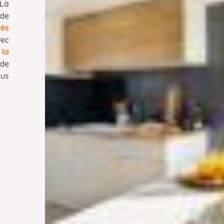
 Là
de
rès
vec
 la
de
ous