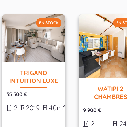
EN STOCK
EN S
TRIGANO
INTUITION LUXE
WATIPI 2
35 500 €
CHAMBRE
2
2019
40m²
9 900 €
2
2