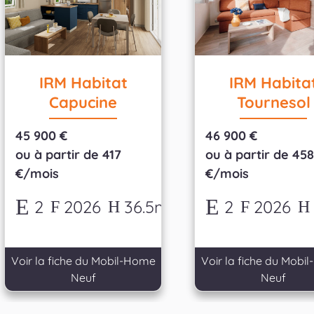
IRM Habitat
IRM Habita
Capucine
Tournesol
45 900 €
46 900 €
ou à partir de 417
ou à partir de 45
€/mois
€/mois
2
2026
36.5m²
2
2026
Voir la fiche du Mobil-Home
Voir la fiche du Mobi
Neuf
Neuf