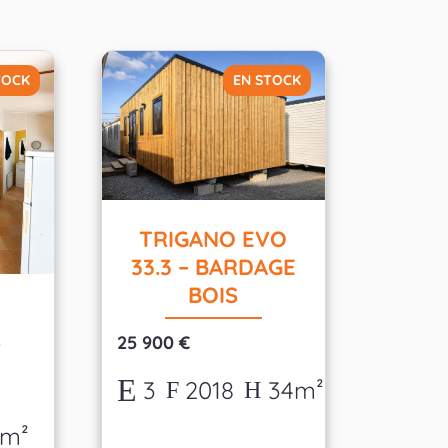
TOCK
EN STOCK
TRIGANO EVO
33.3 – BARDAGE
BOIS
S
25 900 €
3
2018
34m²
4m²