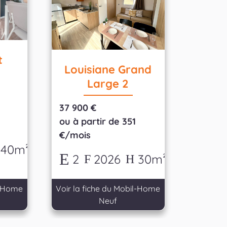
t
Louisiane Grand
Large 2
37 900 €
8
ou à partir de 351
€/mois
40m²
2
2026
30m²
l-Home
Voir la fiche du Mobil-Home
Neuf