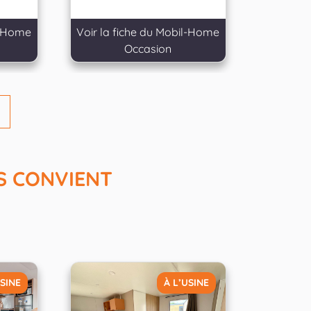
l-Home
Voir la fiche du Mobil-Home
Occasion
S CONVIENT
USINE
À L’USINE