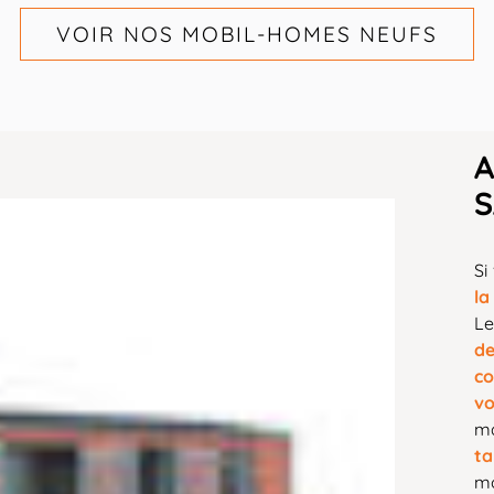
VOIR NOS MOBIL-HOMES NEUFS
A
Si
la
L
d
co
v
m
ta
mo