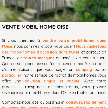
VENTE MOBIL HOME OISE
Si vous cherchez à
vendre votre mobil-home dans
l’Oise
, nous sommes là pour vous aider !
Nous rachetons
des mobil-homes d’occasion dans l’Oise
et partout en
France, de
toutes marques
et années de construction.
Que ce soit pour passer à un nouveau modèle ou pour
d’autres raisons, que vous soyez un
camping
ou un
particulier
, notre service de
rachat de mobil-homes
vous
offre une
solution simple et rapide
. Avec notre
processus transparent et sans tracas, vous pouvez
revendre votre mobil-home dans l’Oise en toute confiance.
Contactez-nous dès aujourd’hui et
concluez rapidement
la vente de votre mobil-home dans l’Oise en toute