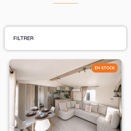
FILTRER
Marque
Sélectionner les fabricants
EN STOCK
Largeur
— Choisir —
Nombre de chambres
— Choisir —
Appliquer les filtres