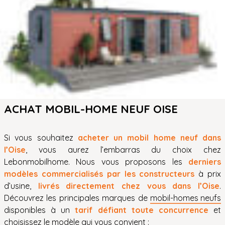
ACHAT MOBIL-HOME NEUF OISE
Si vous souhaitez
acheter un mobil home neuf dans
l’Oise
, vous aurez l’embarras du choix chez
Lebonmobilhome. Nous vous proposons les
derniers
modèles commercialisés par les constructeurs
à prix
d’usine,
livrés directement chez vous dans l’Oise
.
Découvrez les principales marques de
mobil-homes neufs
disponibles à un
tarif défiant toute concurrence
et
choisissez le modèle qui vous convient :