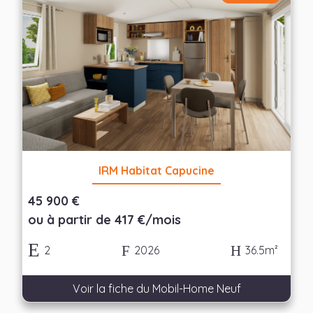
Nombre de chambres
— Choisir —
Appliquer les filtres
IRM Habitat Capucine
45 900 €
ou à partir de 417 €/mois
2
2026
36.5m²
Voir la fiche du Mobil-Home Neuf