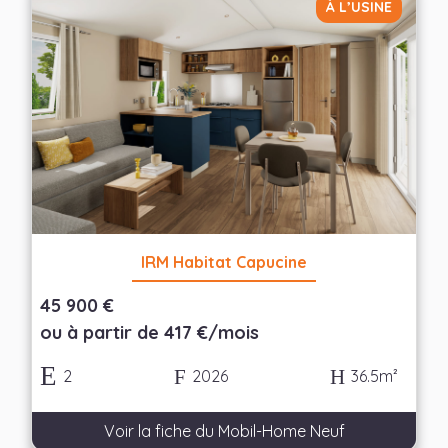
À L’USINE
— Choisir —
Nombre de chambres
— Choisir —
Appliquer les filtres
IRM Habitat Capucine
45 900 €
ou à partir de 417 €/mois
2
2026
36.5m²
Voir la fiche du Mobil-Home Neuf