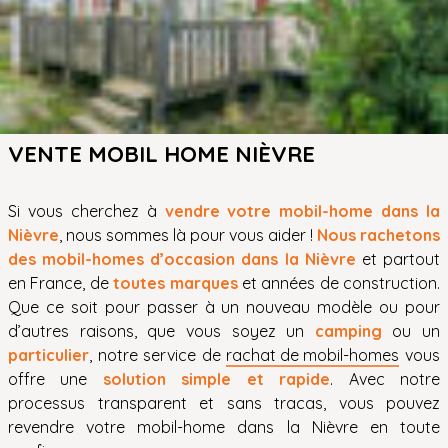
VENTE MOBIL HOME NIÈVRE
Si vous cherchez à
vendre votre mobil-home dans la
Nièvre
, nous sommes là pour vous aider !
Nous rachetons
des mobil-homes d’occasion dans la Nièvre
et partout
en France, de
toutes marques
et années de construction.
Que ce soit pour passer à un nouveau modèle ou pour
d’autres raisons, que vous soyez un
camping
ou un
particulier
, notre service de
rachat de mobil-homes
vous
offre une
solution simple et rapide
. Avec notre
processus transparent et sans tracas, vous pouvez
revendre votre mobil-home dans la Nièvre en toute