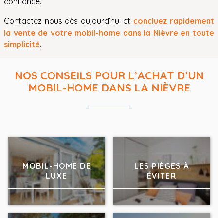
confiance.
Contactez-nous dès aujourd’hui et
concluez rapidement
la vente de votre mobil-home dans la Nièvre en toute
simplicité
.
NOS CONSEILS POUR L’ACHAT D’UN
MOBIL-HOME DANS LA NIÈVRE
MOBIL-HOME DE
LES PIÈGES À
LUXE
ÉVITER