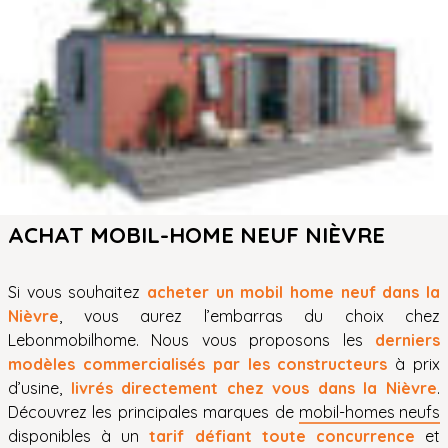
ACHAT MOBIL-HOME NEUF NIÈVRE
Si vous souhaitez
acheter un mobil home neuf dans la
Nièvre
, vous aurez l’embarras du choix chez
Lebonmobilhome. Nous vous proposons les
derniers
modèles commercialisés par les constructeurs
à prix
d’usine,
livrés directement chez vous dans la Nièvre
.
Découvrez les principales marques de
mobil-homes neufs
disponibles à un
tarif défiant toute concurrence
et