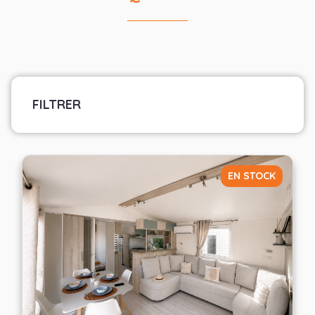
FILTRER
Marque
Sélectionner les fabricants
EN STOCK
Largeur
— Choisir —
Nombre de chambres
— Choisir —