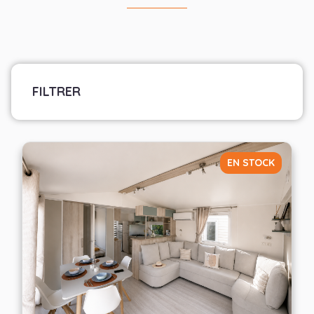
FILTRER
Marque
Sélectionner les fabricants
EN STOCK
Largeur
— Choisir —
Nombre de chambres
— Choisir —
Appliquer les filtres