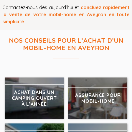
Contactez-nous dès aujourd’hui et
concluez rapidement
la vente de votre mobil-home en Aveyron en toute
simplicité
.
NOS CONSEILS POUR L’ACHAT D’UN
MOBIL-HOME EN AVEYRON
ACHAT DANS UN
ASSURANCE POUR
CAMPING OUVERT
MOBIL-HOME
À L’ANNÉE