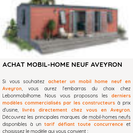
ACHAT MOBIL-HOME NEUF AVEYRON
Si vous souhaitez
acheter un mobil home neuf en
Aveyron
, vous aurez l’embarras du choix chez
Lebonmobilhome. Nous vous proposons les
derniers
modèles commercialisés par les constructeurs
à prix
d’usine,
livrés directement chez vous en Aveyron
.
Découvrez les principales marques de
mobil-homes neufs
disponibles à un
tarif défiant toute concurrence
et
choisissez le modèle qui vous convient :