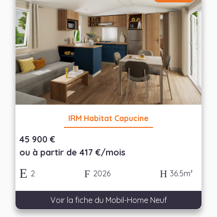
Nombre de chambres
— Choisir —
Appliquer les filtres
IRM Habitat Capucine
45 900 €
ou à partir de 417 €/mois
2
2026
36.5m²
Voir la fiche du Mobil-Home Neuf