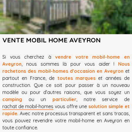
VENTE MOBIL HOME AVEYRON
Si vous cherchez à
vendre votre mobil-home en
Aveyron
, nous sommes là pour vous aider !
Nous
rachetons des mobil-homes d’occasion en Aveyron
et
partout en France, de
toutes marques
et années de
construction. Que ce soit pour passer à un nouveau
modèle ou pour d’autres raisons, que vous soyez un
camping
ou un
particulier
, notre service de
rachat de mobil-homes
vous offre une
solution simple et
rapide
. Avec notre processus transparent et sans tracas,
vous pouvez revendre votre mobil-home en Aveyron en
toute confiance.