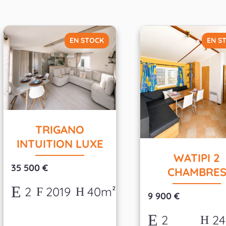
EN STOCK
EN S
TRIGANO
INTUITION LUXE
WATIPI 2
35 500 €
CHAMBRE
2
2019
40m²
9 900 €
2
2