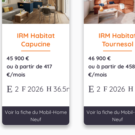
IRM Habitat
IRM Habita
Capucine
Tournesol
45 900 €
46 900 €
ou à partir de 417
ou à partir de 45
€/mois
€/mois
2
2026
36.5m²
2
2026
Voir la fiche du Mobil-Home
Voir la fiche du Mobi
Neuf
Neuf