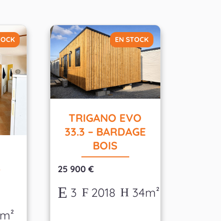
TOCK
EN STOCK
TRIGANO EVO
33.3 – BARDAGE
BOIS
S
25 900 €
3
2018
34m²
4m²