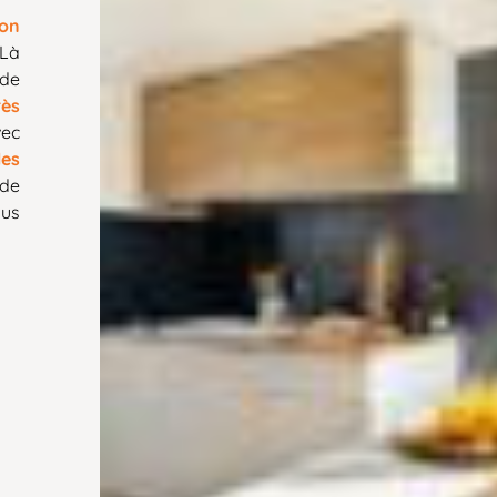
ion
 Là
de
rès
vec
les
de
ous