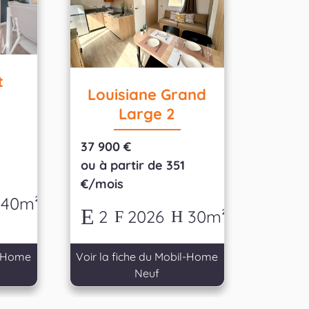
t
Louisiane Grand
Large 2
37 900 €
8
ou à partir de 351
€/mois
40m²
2
2026
30m²
l-Home
Voir la fiche du Mobil-Home
Neuf