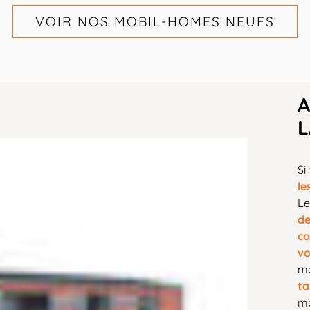
VOIR NOS MOBIL-HOMES NEUFS
A
Si
le
L
d
co
v
m
ta
mo