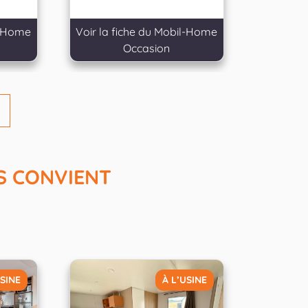
l-Home
Voir la fiche du Mobil-Home
Occasion
S CONVIENT
USINE
À L’USINE