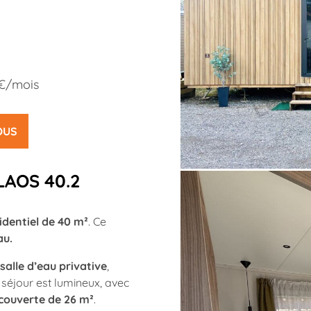
5€/mois
OUS
LAOS 40.2
dentiel de 40 m²
. Ce
au.
salle d’eau privative
,
 séjour est lumineux, avec
couverte de 26 m²
.