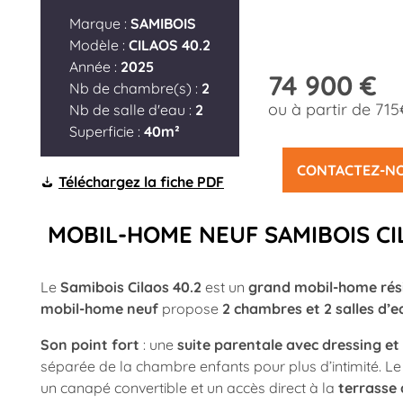
Marque :
SAMIBOIS
Modèle :
CILAOS 40.2
Année :
2025
74 900 €
Nb de chambre(s) :
2
ou à partir de 71
Nb de salle d'eau :
2
Superficie :
40m²
CONTACTEZ-N
Téléchargez la fiche PDF
MOBIL-HOME NEUF SAMIBOIS CI
Le
Samibois Cilaos 40.2
est un
grand mobil-home rési
mobil-home neuf
propose
2 chambres et 2 salles d’e
Son point fort
: une
suite parentale avec dressing et 
séparée de la chambre enfants pour plus d’intimité. Le
un canapé convertible et un accès direct à la
terrasse 