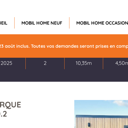
EIL
MOBIL HOME NEUF
MOBIL HOME OCCASIO
23 août inclus. Toutes vos demandes seront prises en compt
Année
Chambres
Longueur
Large
2025
2
10,35m
4,50
ARQUE
.2