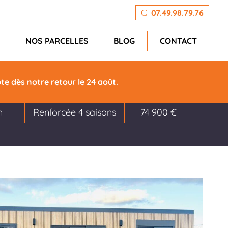
07.49.98.79.76
N
NOS PARCELLES
BLOG
CONTACT
e dès notre retour le 24 août.
ur
Isolation
Prix
m
Renforcée 4 saisons
74 900 €