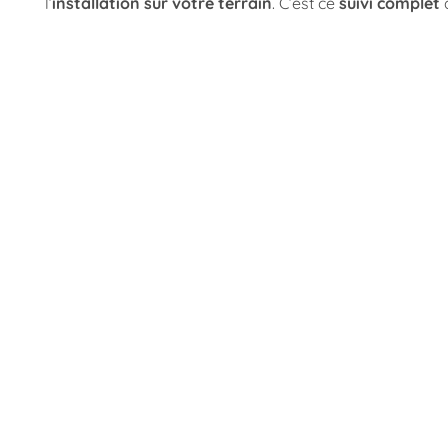
l’
installation sur votre terrain
. C’est ce
suivi complet
q