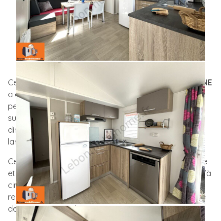
Nb de chambre(s) :
2
Nb de salle d'eau :
1
Superficie :
30m²
Téléchargez la fiche PDF
Ce Mobil Home
récent de 2016
de la Marque
LOUISIANE
a été pensé pour s’adapter facilement aux les plus
petites parcelles, qu’elles soient sur un terrain privé ou
sur un emplacement de camping, grâce à ses
dimensions passe-partout: 7,40m de long sur 4m de
large.
Ce Louisiane Océane dispose d’une isolation renforcée
et d’une implantation centrale pouvant accueillir jusqu’à
cinq personnes: une chambre parentale qui peut
recevoir un lit bébé, et la seconde chambre composée
de trois vrais couchages.