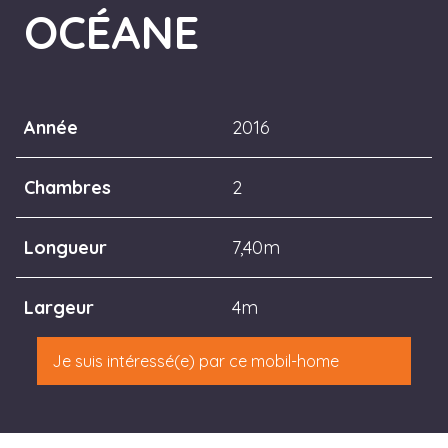
OCÉANE
Année
2016
Chambres
2
Longueur
7,40m
Largeur
4m
Je suis intéressé(e) par ce mobil-home