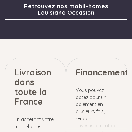
Retrouvez nos mobil-homes
Louisiane Occasion
Livraison
Financement
dans
toute la
Vous pouvez
optez pour un
France
paiement en
plusieurs fois,
rendant
En achetant votre
l’investissement de
mobil-home