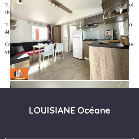
Vous profiterez du confort et de qualité de finitions haut
de gamme dans un espace réduit: la solution idéale!
Vous pouvez venir
le découvrir
sur notre
Parc située à
Alès
dans le
Gard.
Contacter nous afin de prendre un rendez-vous et le
visiter.
LOUISIANE Océane