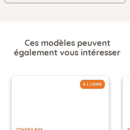
Ces modèles peuvent
également vous intéresser
À L'USINE
O’HARA 844
S