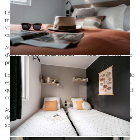
Le
mobil-home Super Vénus Riviera d’IRM
est un
modèle optimisé pensé pour les familles et les
vacanciers à la recherche d’un espace fonctionnel et
confortable sur parcelle compacte.
Avec ses
21,70 m²
, ses 2 chambres et sa capacité
d’accueil
jusqu’à 4 personnes
, ce mobil-home combine
praticité et ergonomie
.
La cuisine Riviera, ouverte sur le séjour, crée un véritable
espace de vie convivial. Les chambres et la salle d’eau,
quant à elles, ont été pensées pour préserver intimité et
confort.
Avec des rangements généreux, un canapé pratique et
des liseuses intégrées, tout est prévu pour que le séjour
soit
agréable, pratique et bien organisé
!