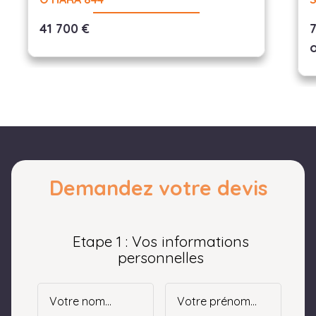
41 700 €
o
Demandez votre devis
Etape 1 : Vos informations
personnelles