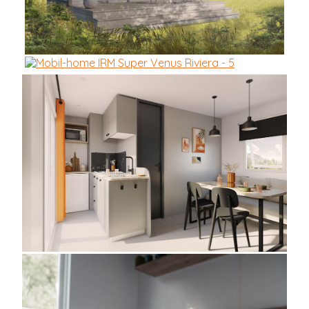
Marque :
IRM
Modèle :
Super Venus Riviera
Année :
2026
Nb de chambre(s) :
2
Nb de salle d'eau :
1
Superficie :
21.5m²
Téléchargez la fiche PDF