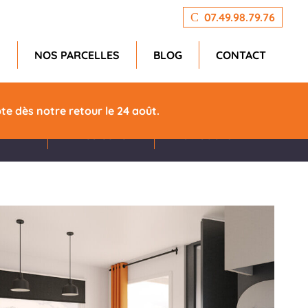
07.49.98.79.76
N
NOS PARCELLES
BLOG
CONTACT
eur
Isolation
Prix
e dès notre retour le 24 août.
m
4 saisons
35 300 €