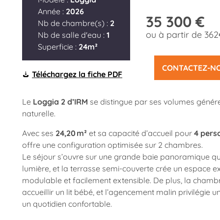
Année :
2026
35 300 €
Nb de chambre(s) :
2
ou à partir de 36
Nb de salle d'eau :
1
Superficie :
24m²
CONTACTEZ-N
Téléchargez la fiche PDF
Le
Loggia 2 d’IRM
se distingue par ses volumes génére
naturelle.
Avec ses
24,20 m²
et sa capacité d’accueil pour
4 pers
offre une configuration optimisée sur 2 chambres.
Le séjour s’ouvre sur une grande baie panoramique qui 
lumière, et la terrasse semi-couverte crée un espace e
modulable et facilement extensible. De plus, la chamb
accueillir un lit bébé, et l’agencement malin privilégie u
un quotidien confortable.