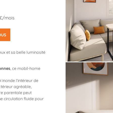
2€/mois
OUS
ux et sa belle luminosité
onnes
, ce mobil-home
inonde l’intérieur de
xtérieur agréable,
re parentale peut
ne circulation fluide pour