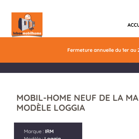
ACCU
IRM LOGGIA 2
Anné
Fermeture annuelle du 1er au 
2026
MOBIL-HOME NEUF DE LA M
MODÈLE LOGGIA
Marque :
IRM
Modèle :
Loggia