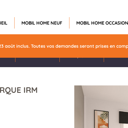
EIL
MOBIL HOME NEUF
MOBIL HOME OCCASIO
e
Chambres
Longueur
Larg
23 août inclus. Toutes vos demandes seront prises en compt
2
7,90m
4
ARQUE IRM