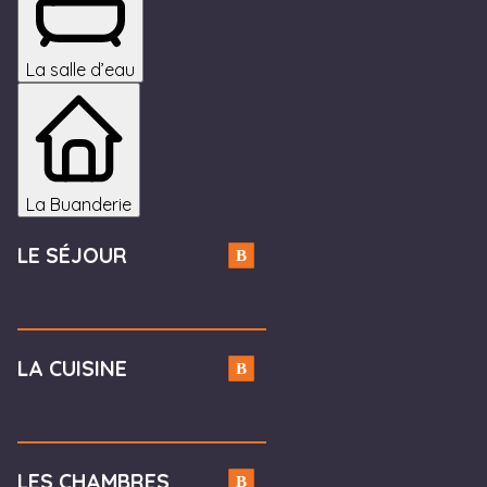
La salle d’eau
La Buanderie
LE SÉJOUR
Canapé avec fonction
LA CUISINE
convertible
Meuble TV
Table basse
Plaque gaz 4 Feux
LES CHAMBRES