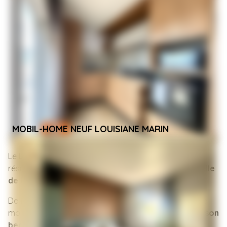
Marque :
Louisiane
Modèle :
Marin
Année :
2026
Nb de chambre(s) :
2
Nb de salle d'eau :
1
Superficie :
40m²
Téléchargez la fiche PDF
MOBIL-HOME NEUF LOUISIANE MARIN
Le
Louisiane Marin
est un magnifique mobil-home
résidentiel,
grand de 40 m²
, avec
2 chambres et 1 salle
de bain
.
De
nombreux rangements
sont répartis dans tout le
mobil-home, notamment dans la
suite parentale et son
beau dressing
, pour un quotidien bien organisé. Le