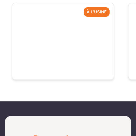
À L'USINE
IRM HABITAT RÊVE D’ETE
58 900 €
ou à partir de 521 €/mois