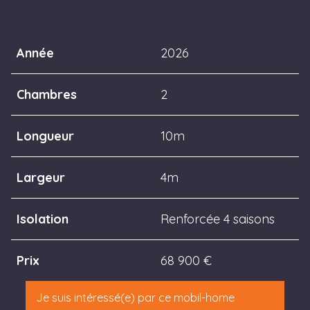
Année
2026
Chambres
2
Longueur
10m
Largeur
4m
Isolation
Renforcée 4 saisons
Prix
68 900 €
Je suis intéressé(e) par ce mobil-home