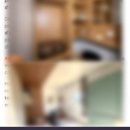
professionnels
dans l’achat de
mobil-homes neufs et
d’occasion
.
Depuis
2020
, nous accompagnons particuliers et
professionnels dans l’achat de
mobil-homes neufs et
d’occasion
. Notre
parc d’exposition à Alès
vous
permet de visiter nos modèles en conditions réelles et
d’échanger directement avec notre équipe.
Avec une
cinquantaine de mobil-homes en stock
, vous
avez l’embarras du choix pour trouver celui qui vous
correspond.
Mais notre travail ne se limite pas à la vente : nous
restons à vos côtés jusqu’à l’
installation sur votre
terrain
. Ce
suivi de bout en bout
, c’est notre
engagement envers chaque client.