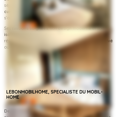
séjour, ouvert sur l’extérieur, profite d’une grande
cuisine fonctionnelle
et
entièrement équipée
qui
s’adapte à votre mode de vie.
Ses
finitions soignées
, son
design moderne
et son
isolation renforcée 4 saisons
en font une vraie
résidence secondaire que ce soit sur votre
terrain privé
ou sur une
parcelle de camping
.
LEBONMOBILHOME, SPECIALISTE DU MOBIL-
HOME
Depuis 2020
, nous accompagnons
particuliers et