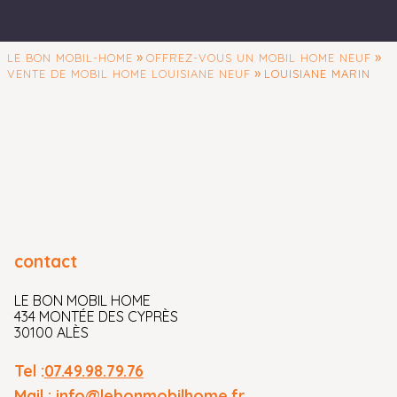
»
»
LE BON MOBIL-HOME
OFFREZ-VOUS UN MOBIL HOME NEUF
»
VENTE DE MOBIL HOME LOUISIANE NEUF
LOUISIANE MARIN
contact
LE BON MOBIL HOME
434 MONTÉE DES CYPRÈS
30100 ALÈS
Tel :
07.49.98.79.76
Mail :
info@lebonmobilhome.fr