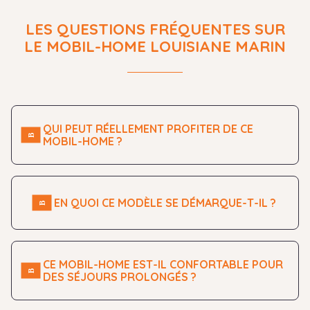
Chauffe-eau à gaz
Prise TV
LES QUESTIONS FRÉQUENTES SUR
LE MOBIL-HOME LOUISIANE MARIN
Convecteur 500 W
Chambre enfants :
2 lits de 80 x 190 cm avec
matelas DUNLOPILLO 24 kg
QUI PEUT RÉELLEMENT PROFITER DE CE
MOBIL-HOME ?
Placards
Chevet
EN QUOI CE MODÈLE SE DÉMARQUE-T-IL ?
Liseuses orientables
Rideaux occultants
Volets roulants
CE MOBIL-HOME EST-IL CONFORTABLE POUR
DES SÉJOURS PROLONGÉS ?
Convecteur 500 W