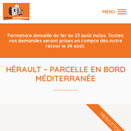
Fermeture annuelle du 1er au 23 août inclus. Toutes
vos demandes seront prises en compte dès notre
retour le 24 août.
HÉRAULT – PARCELLE EN BORD
MÉDITERRANÉE
MER/LITTORAL