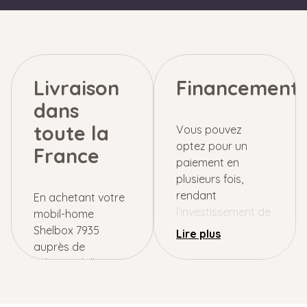
Livraison
Financement
dans
toute la
Vous pouvez
optez pour un
France
paiement en
plusieurs fois,
rendant
En achetant votre
l’investissement de
mobil-home
votre mobil-home
Shelbox 7935
Shelbox 7935
auprès de
accessible et
Lebonmobilhome,
adaptable à votre
vous êtes éligible à
budget.
une installation de