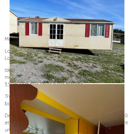
Nb de chambre(s) :
2
Nb de salle d'eau :
1
Superficie :
28m²
Mobil-Home de marque Shelbox. Modèle double pente.
Longueur : 7,90m
Largeur : 3,50m
Idéal pour les terrains qui ne peuvent pas accueillir un
mobil-home de 4 mètres de largeur. Les modèles en
3,50m sont très rares sur le marché …
Très bon état général. Chauffe eau neuf et salles de
bain refaites.
Deux chambres séparées : la première avec un lit en 140
et rangement. La deuxième chambre avec trois lits dont
un couchage superposé. Douche et WC séparés