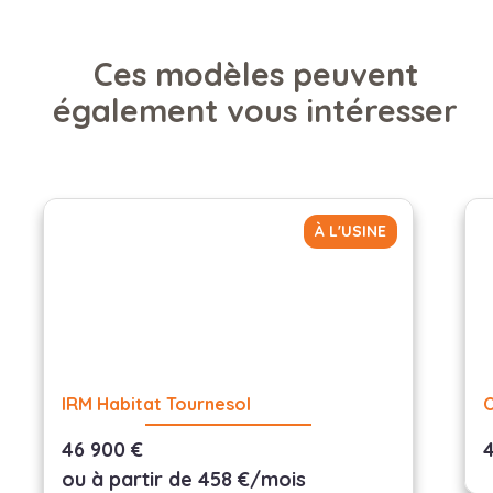
votre
Exemple de
hébergement
financement
directement sur
Ces modèles peuvent
votre
également vous intéresser
emplacement
camping
.
Contacter nous
pour avoir un
cout de
À L'USINE
livraison
personnalisé
IRM Habitat Tournesol
46 900 €
ou à partir de 458 €/mois