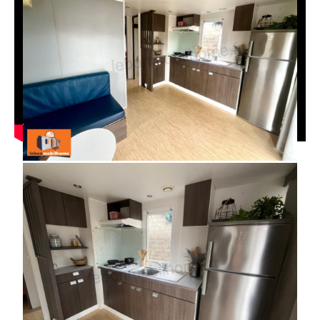
Marque :
O'Hara
Modèle :
835.T
Nb de chambre(s) :
2
Nb de salle d'eau :
1
Superficie :
36m²
Téléchargez la fiche PDF