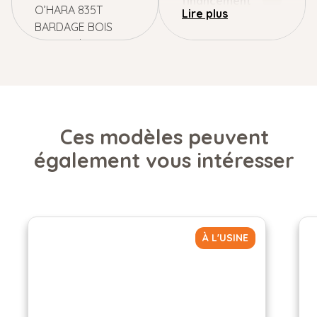
financement
O’HARA 835T
BARDAGE BOIS
auprès de
Lebonmobilhome,
vous êtes éligible à
une installation de
votre
hébergement
Ces modèles peuvent
directement sur
également vous intéresser
votre
emplacement
camping
.
Contacter nous
pour avoir un
À L'USINE
cout de
livraison
personnalisé