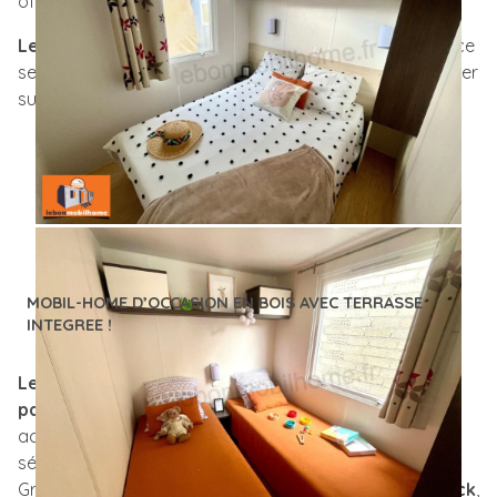
offrant un agencement fonctionnel et confortable.
Le modèle O’Hara 835T
est parfait pour une résidence
secondaire ou un projet locatif, que se soit pour installer
sur un
terrain privé
ou sur
une parcelle de camping.
MOBIL-HOME D’OCCASION EN BOIS AVEC TERRASSE
INTEGREE !
Lebonmobilhome
met son expertise au service
des
particuliers et des professionnels
pour les
accompagner à chaque étape de leur projet, de la
sélection du mobil-home à son installation complète.
Grâce à un large choix de plus
de 40 modèles en stock
,