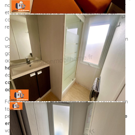
notre parc situé à
Alès (30)
vous permet de comparer
et de choisir en toute tranquillité le mobil-home qui
correspond
le mieux à vos besoins
, que vous
recherchiez un
modèle neuf
ou
d’occasion
.
Ouvert du
lundi au vendredi
, notre espace d’exposition
vous offre la possibilité de découvrir différentes
gammes de mobil-homes aux configurations variées,
adaptées à tous les usages :
résidence de loisirs
,
hébergement locatif
ou
projet professionnel.
Notre
équipe dédiée est à votre disposition pour
vous
conseiller
et vous orienter vers la solution
la plus
adaptée à vos attentes et à votre budget.
Faites confiance à
Lebonmobilhome
pour un achat en
toute sérénité et bénéficiez d’un accompagnement
personnalisé,
du choix du mobil-home jusqu’à sa mise
en place sur votre terrain
. De plus LeBonMobilHome
vous propose
la livraison dans toute la France !