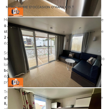
MOBIL-HOME D’OCCASION O’HARA 835.T
Mobil-home
O’Hara 835.T d’occasion
de 2014 à vendre
à Alès (30)
. Ce mobil-home
O’Hara 835T en bois
au
style chalet
offre une superficie de 36 m² et dispose de
2 chambres
ainsi que d’
une pièce de vie spacieuse
équipée de
la climatisation
.
Son implantation sur la largeur lui confère
une grande
luminosité,
accentuée par des baies vitrées sur toute la
longueur de la pièce de vie. Son
bardage extérieur en
bois lui donne l’allure d’un véritable chalet
. Il est
également doté d’
une terrasse intégrée
, idéale pour
profiter de l’extérieur en toute saison.
Très b
on rapport qualité/prix
pour ce
mobil-home
d’occasion O’Hara
avec ses dimensions optimisées de
8,55 mètres de longueur et 4,30 mètres
de largeur,