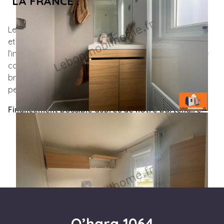
LA FRANCE :
Lebonmobilhome, votre vendeur de mobil-home neufs
et occasions pas cher, peut également vous proposer
l’installation
sur votre terrain privé
ou votre parcelle de
camping, de votre mobil-home haut de gamme. Le
branchement à l’eau, l’électricité et au tout à l’égout
peut aussi être réalisé.
Financement possible auprès de notre partenaire
!
O’hara 1064