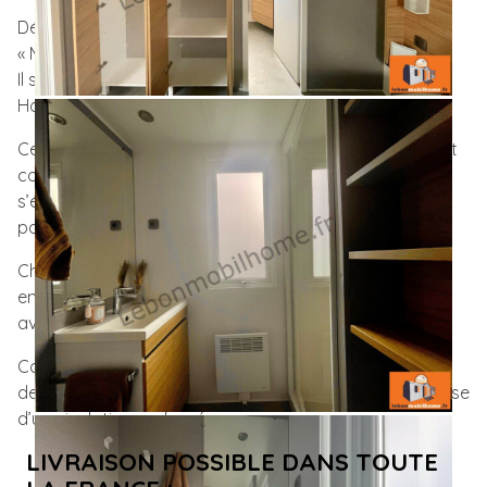
Découvre notre 1064 3 Chambres 4 face Aspect bois
« Muscade ».
Il s’agit du plus grand modèle de la marque de Mobil-
Home O’Hara !
Ce Mobil Home d’occasion haut de gamme O’Hara est
composé de 3 Chambres et de 2 Salles de bains. Il
s’étend sur plus de 10 mètres de long, et convient
parfaitement à une grande famille.
Chacun y trouve sa place avec une partie chambre
enfants et un une partie dédiée à La Suite parentale
avec salle de bain attenante…
Conforts, Espaces et Luminosité sont les maitres mots
de ce Modèle locatif aux finitions Premium et qui dispose
d’une isolation renforcée.
LIVRAISON POSSIBLE DANS TOUTE