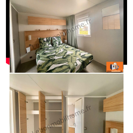
Année :
2017
Nb de chambre(s) :
3
Nb de salle d'eau :
2
Superficie :
38m²
Téléchargez la fiche PDF