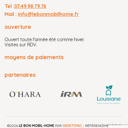
Tel :
07.49.98.79.76
de CACI LIFE Dac
(Décès), CACI NON
Mail :
info@lebonmobilhome.fr
LIFE Dac (Perte
ouverture
Totale et
Irréversible
Ouvert toute l'année été comme hiver.
d’Autonomie,
Visites sur RDV.
Invalidité
Permanente et
moyens de paiements
Totale, Incapacité
Temporaire Totale
partenaires
de Travail). Vous
disposez d’un droit
légal de
rétractation.
Cette publicité est
diffusée par LBMH,
434 MONTEE DES
CYPRES 30100
©2026
LE BON MOBIL-HOME
PAR
GEEKTONIC
- RÉFÉRENCEMENT PAR