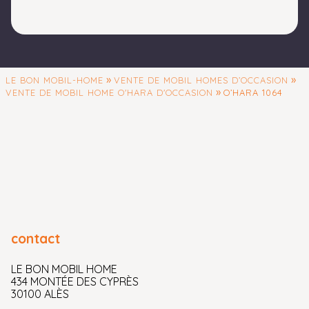
d’acceptation par
CA Consumer
Finance, prêteur
dont Sofinco est
une marque, SA au
»
»
LE BON MOBIL-HOME
VENTE DE MOBIL HOMES D’OCCASION
»
capital de 554 482
VENTE DE MOBIL HOME O'HARA D'OCCASION
O’HARA 1064
422 €, 1 Rue Victor
Basch – CS 70001 –
91068 MASSY
Cedex, 542 097 522
RCS Evry.
Intermédiaire
d’assurance inscrit
à l’ORIAS sous le N°
contact
07 008 079
(www.orias.fr).
LE BON MOBIL HOME
Assurances
434 MONTÉE DES CYPRÈS
facultatives
30100 ALÈS
souscrites auprès