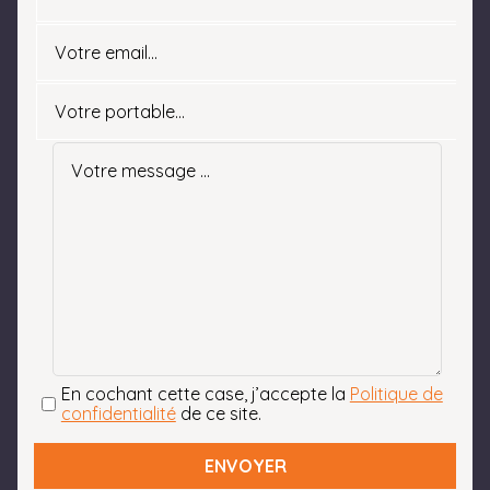
la base de la
couverture
CONFORT
(incluant les
garanties Décès,
Perte Totale et
Irréversible
d’Autonomie et
Incapacité
Temporaire Totale
de travail) du
contrat “Mon
Assurance de
personnes” n°5035
: 2,27 % soit un
En cochant cette case, j’accepte la
Politique de
confidentialité
de ce site.
coût mensuel de
l’assurance de
24,00 € en sus de