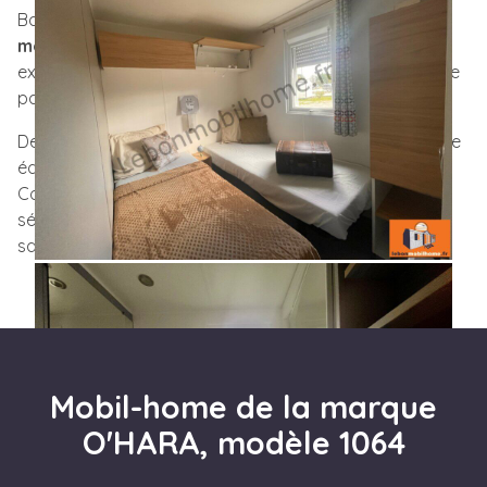
Basé à
Alès (30)
, notre parc expose plus de
40
modèles
variés disponibles immédiatement. Venez les
explorer du
lundi au vendredi
et trouvez le mobil-home
parfaitement adapté à vos attentes.
De la sélection de votre modèle à son installation, notre
équipe vous guide à chaque étape de votre projet.
Confiez-nous
la réalisation de vos envies
en toute
sérénité.
Contactez-nous dès maintenant
pour en
savoir plus !
Mobil-home de la marque
O'HARA, modèle 1064