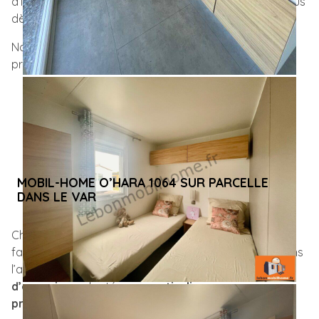
d’informations ou
organiser une visite
, contactez-nous
dès maintenant.
Nous serons ravis de vous accompagner dans votre
projet d’acquisition.
MOBIL-HOME O’HARA 1064 SUR PARCELLE
DANS LE VAR
Chez
Lebonmobilhome
, nous mettons notre savoir-
faire à votre disposition pour
vous accompagner
dans
l’acquisition de
mobil-homes
, qu’ils soient
neufs
ou
d’occasion
, adaptés aux
particuliers
comme aux
professionnels
.