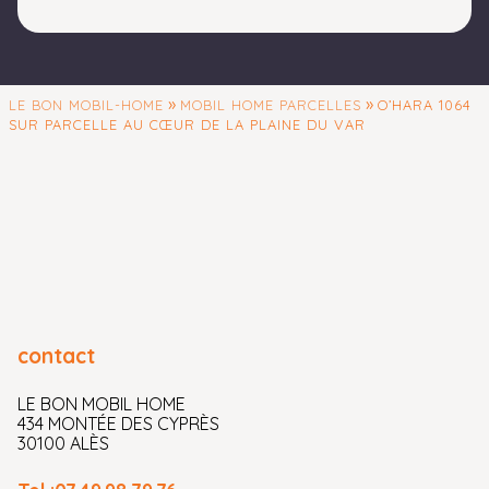
la mensualité
indiquée plus haut
et inclus dans
l’échéance de
»
»
LE BON MOBIL-HOME
MOBIL HOME PARCELLES
O’HARA 1064
remboursement.
SUR PARCELLE AU CŒUR DE LA PLAINE DU VAR
Le coût total de
l’assurance sur
toute la durée du
prêt s’élève à 3
456,00 €. Contrat
d’assurance
facultative de
groupe des
emprunteurs « Mon
contact
Assurance
personnes »
LE BON MOBIL HOME
434 MONTÉE DES CYPRÈS
n°5035 souscrit
30100 ALÈS
par Arkéa
Financements &