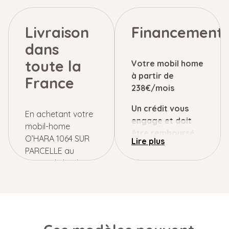
Livraison
Financement
dans
toute la
Votre mobil home
à partir de
France
238€/mois
Un crédit vous
En achetant votre
engage et doit
mobil-home
être remboursé.
O’HARA 1064 SUR
Vérifiez vos
PARCELLE au
capacités de
CŒUR de la plaine
remboursement
du VAR auprès de
avant de vous
Lebonmobilhome,
engager.
vous êtes éligible à
Pour l’achat d’un
une installation de
O’hara 1064 au prix
votre