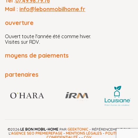
Tel :
07.49.98.79.76
Services auprès
Mail :
info@lebonmobilhome.fr
des sociétés
SURAVENIR et
ouverture
SURAVENIR
ASSURANCES
Ouvert toute l'année été comme hiver.
entreprises régies
Visites sur RDV.
par le Code des
moyens de paiements
assurances. Offre
réservée à des
crédits d’un
partenaires
montant minimum
de 4 000,00 € et
maximum de
200 000,00 € et
dont la durée de
remboursement
varie de 36 à 156
mois. LE TAEG est
©2026
LE BON MOBIL-HOME
PAR
GEEKTONIC
- RÉFÉRENCEMENT PAR
L'
AGENCE SEO PREMIEREPAGE
-
MENTIONS LÉGALES
-
POLITIQUE DE
fixe de 7,92%. Offre
CONFIDENTIALITÉ
-
-
CGV