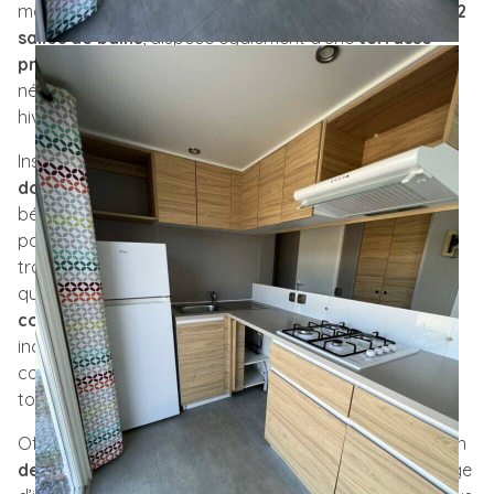
modèle d’occasion
O’Hara 1064
, avec
3 chambres
et
2
salles de bains
, dispose également d’une
terrasse
privée
et d
‘une climatisation
, offrant tout le confort
nécessaire pour des séjours agréables, été comme
hiver.
Installé sur un emplacement privilégié au cœur d’un
domaine calme et verdoyant
du Var, ce mobil-home
bénéficie d’une
vue dégagée
et d’un cadre naturel
paisible. Vous pourrez profiter pleinement de la
tranquillité de la région tout en étant à seulement
quelques minutes des
plages idylliques
, des
commerces locaux
et des
sites touristiques
incontournables. Idéalement situé, il vous permet de
concilier la quiétude de la nature et la proximité de
toutes les commodités.
Offrez-vous la chance de devenir propriétaire dans l’un
des plus beaux cadres du Var
. Pour obtenir davantage