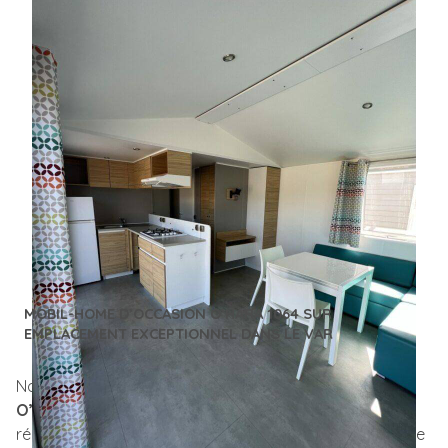
Marque :
O'HARA
Modèle :
1064
Année :
2019
Nb de chambre(s) :
3
Nb de salle d'eau :
2
Superficie :
38.4m²
MOBIL-HOME D’OCCASION O’HARA 1064 SUR
EMPLACEMENT EXCEPTIONNEL DANS LE VAR
Nous vous proposons à la vente un
mobil-home
O’Hara 1064 de 2019
en
excellent état
, d’occasion
récente, prêt à accueillir ses nouveaux propriétaires. Ce