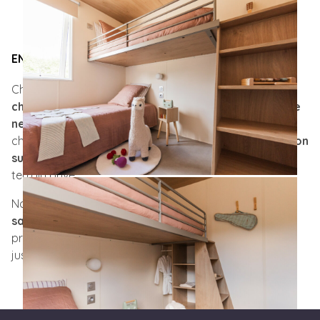
EN SAVOIR PLUS SUR LEBONMOBILHOME
Chez Lebonmobilhome, nous vous accompagnons à
chaque étape
de votre projet d’achat de
mobil-home
neuf ou d’occasion
: conseil personnalisé pour bien
choisir votre modèle,
transport
,
livraison
et
installation
sur parcelle
, que ce soit en camping, en PRL ou sur un
terrain privé.
Notre objectif : vous offrir un achat
simple, serein et
sans contraintes
, grâce à l’expertise d’une équipe de
professionnels à votre écoute du premier échange
jusqu’à la mise en place de votre hébergement.