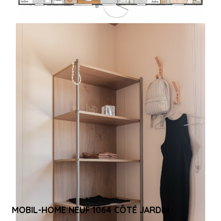
Marque :
O'Hara
Modèle :
1064 - COTE JARDIN
Année :
2026
Nb de chambre(s) :
3
Nb de salle d'eau :
2
Superficie :
40m²
Téléchargez la fiche PDF
MOBIL-HOME NEUF 1064 CÔTÉ JARDIN