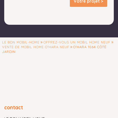
Votre projet >
»
»
LE BON MOBIL-HOME
OFFREZ-VOUS UN MOBIL HOME NEUF
»
VENTE DE MOBIL HOME O'HARA NEUF
O’HARA 1064 CÔTÉ
JARDIN
contact