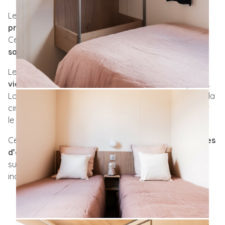
Le
O’Hara 1064 Côté Jardin
est un
mobil-home neuf
premium de 3 chambres
, pour une surface de
40 m²
.
Ce modèle bénéficie d’une
isolation renforcée 4
saisons
, pour un confort optimal toute l’année.
Le séjour du
1064 Côté Jardin
est une
vaste pièce de
vie lumineuse et conviviale
, ouverte sur le côté jardin.
La
cuisine ouverte
, tournée vers la terrasse intime, et la
circulation fluide complètent cet ensemble pensé pour
le bien-vivre en famille.
Ce modèle haut de gamme se distingue par ses
2 salles
d’eau
dont une
salle d’eau privative
attenante à la
suite parentale, ainsi que par sa
chambre mezzanine
incluse pour les enfants.