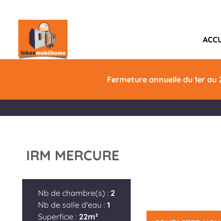
ACCU
IRM MERCURE
Fermeture annuelle du 1er au 
IRM MERCURE
Nb de chambre(s) :
2
Nb de salle d'eau :
1
Superficie :
22m²