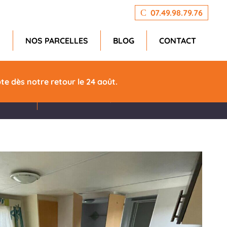
07.49.98.79.76
N
NOS PARCELLES
BLOG
CONTACT
Largeur
e dès notre retour le 24 août.
3m