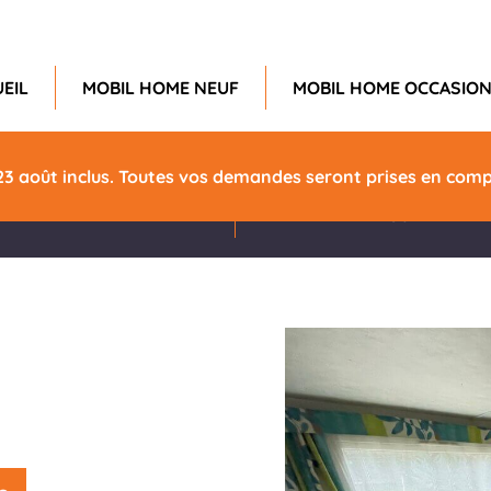
EIL
MOBIL HOME NEUF
MOBIL HOME OCCASIO
Chambres
Longueur
23 août inclus. Toutes vos demandes seront prises en compt
2
7.30m