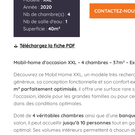
Année :
2020
CONTACTEZ-NOU
Nb de chambre(s) :
4
Nb de salle d'eau :
1
Superficie :
40m²
Téléchargez la fiche PDF
Mobil-home d’occasion XXL – 4 chambres – 37m² – Ex
Découvrez ce Mobil Home XXL, un modèle très recher
généreux, sa conception fonctionnelle et son confort e
m² parfaitement optimisés
, il offre une surface rare
l’occasion, idéale pour les grandes familles ou pour ce
dans des conditions optimales.
Doté de
4 véritables chambres
ainsi que d’une
banque
salon, il peut accueillir
jusqu’à 10 personnes
tout en ga
optimal. Ses volumes intérieurs permettent à chacun d