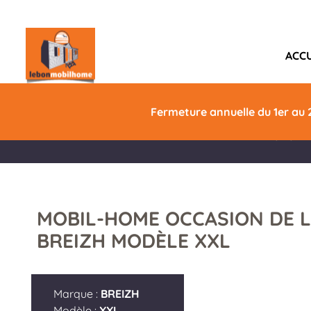
ACCU
BREIZH XXL
Année
Fermeture annuelle du 1er au 
2020
MOBIL-HOME OCCASION DE 
BREIZH MODÈLE XXL
Marque :
BREIZH
Modèle :
XXL