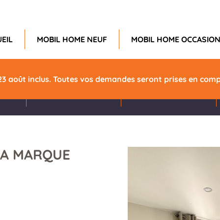
EIL
MOBIL HOME NEUF
MOBIL HOME OCCASIO
Chambres
Longueur
23 août inclus. Toutes vos demandes seront prises en compt
4
11m
LA MARQUE