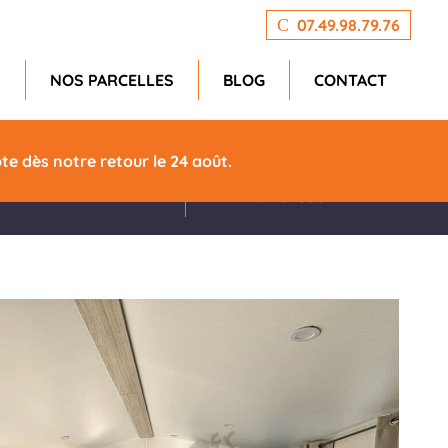
07.49.98.79.76
N
NOS PARCELLES
BLOG
CONTACT
Largeur
Isolation
e dès notre retour le 24 août.
4m
Renforcée